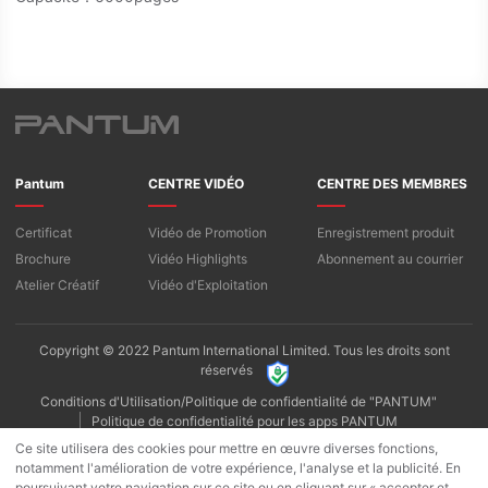
Pantum
CENTRE VIDÉO
CENTRE DES MEMBRES
Certificat
Vidéo de Promotion
Enregistrement produit
Brochure
Vidéo Highlights
Abonnement au courrier
Atelier Créatif
Vidéo d'Exploitation
Copyright © 2022 Pantum International Limited. Tous les droits sont
réservés
Conditions d'Utilisation/Politique de confidentialité de "PANTUM"
Politique de confidentialité pour les apps PANTUM
Politique de Cookies
Ce site utilisera des cookies pour mettre en œuvre diverses fonctions,
notamment l'amélioration de votre expérience, l'analyse et la publicité. En
poursuivant votre navigation sur ce site ou en cliquant sur « accepter et