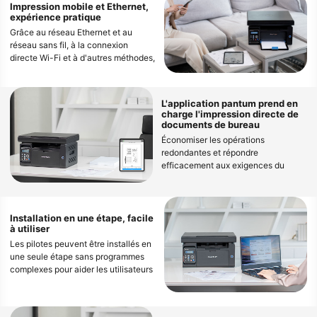
Impression mobile et Ethernet,
expérience pratique
Grâce au réseau Ethernet et au
réseau sans fil, à la connexion
directe Wi-Fi et à d'autres méthodes,
l'impression multi-appareils de
téléphones mobiles, de tablettes et
d'ordinateurs peut être facilement
L'application pantum prend en
réalisée, et le style de travail de
charge l'impression directe de
bureau gratuit dans la nouvelle ère
documents de bureau
peut être apprécié
Économiser les opérations
redondantes et répondre
efficacement aux exigences du
Bureau
Installation en une étape, facile
à utiliser
Les pilotes peuvent être installés en
une seule étape sans programmes
complexes pour aider les utilisateurs
à profiter d'un fonctionnement sans
soucis